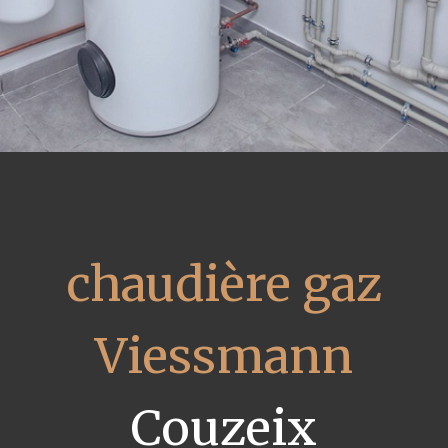
chaudière gaz
Viessmann
Couzeix