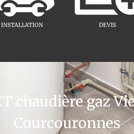
INSTALLATION
DEVIS
 chaudière gaz V
Courcouronnes