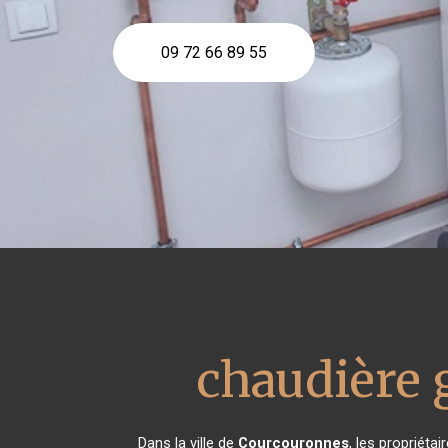
09 72 66 89 55
chaudière
Dans la ville de
Courcouronnes
, les propriéta