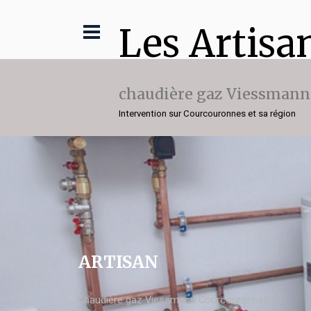
Les Artisa
chaudière gaz Viessmann
Intervention sur Courcouronnes et sa région
ARTISAN
chaudière gaz Viessmann Courcouronnes