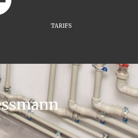
TARIFS
iessmann