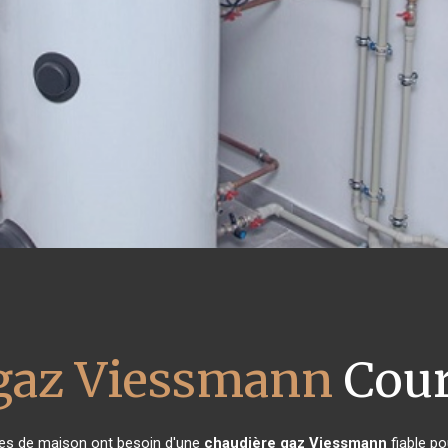
 gaz Viessmann
Cour
ires de maison ont besoin d'une
chaudière gaz Viessmann
fiable po