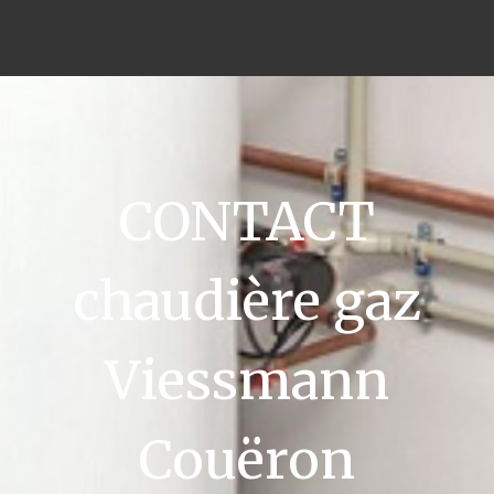
CONTACT
chaudière gaz
Viessmann
Couëron