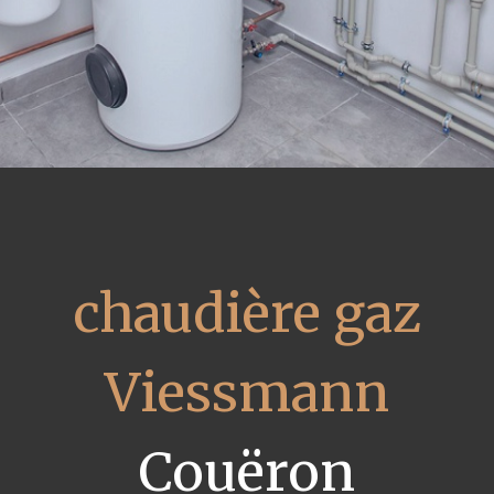
chaudière gaz
Viessmann
Couëron