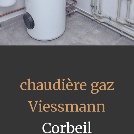
chaudière gaz
Viessmann
Corbeil