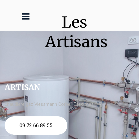
Les 
Artisans
ARTISAN
chaudière gaz Viessmann Corbeil Essonnes
09 72 66 89 55