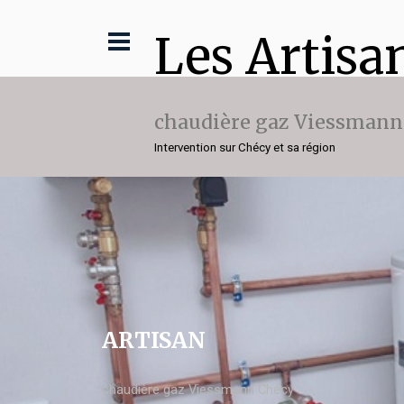
Les Artisa
chaudière gaz Viessmann
Intervention sur Chécy et sa région
ARTISAN
chaudière gaz Viessmann Chécy