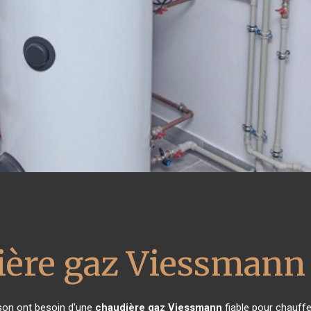
ière gaz Viessmann
ison ont besoin d'une
chaudière gaz Viessmann
fiable pour chauffe