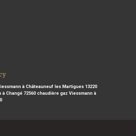
cy
iessmann à Châteauneuf les Martigues 13220
 à Changé 72560
chaudière gaz Viessmann à
0