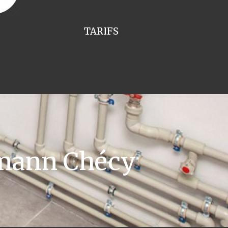
TARIFS
smann Chécy