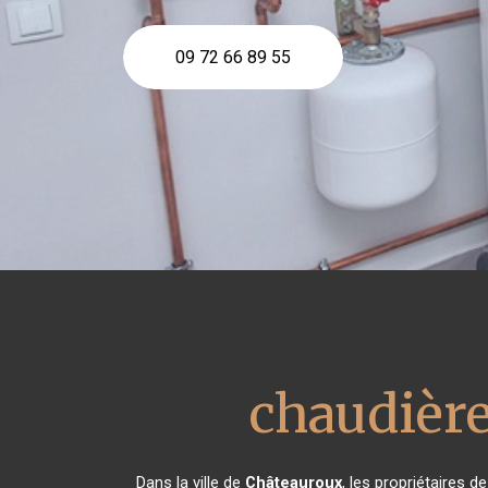
09 72 66 89 55
chaudièr
Dans la ville de
Châteauroux
, les propriétaires 