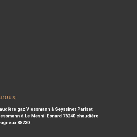
uroux
udière gaz Viessmann à Seyssinet Pariset
iessmann à Le Mesnil Esnard 76240
chaudière
vagneux 38230