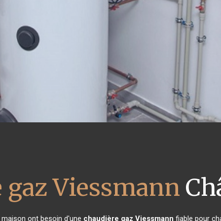
e gaz Viessmann
Châ
de maison ont besoin d'une
chaudière gaz Viessmann
fiable pour ch