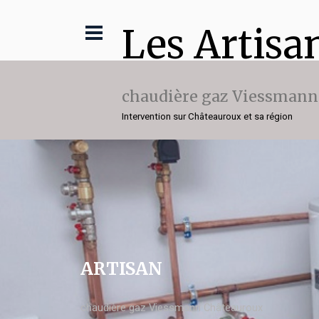
Les Artisa
chaudière gaz Viessmann
Intervention sur Châteauroux et sa région
ARTISAN
chaudière gaz Viessmann Châteauroux