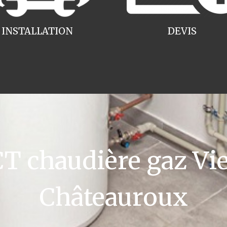
INSTALLATION
DEVIS
 chaudière gaz V
Châteauroux