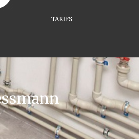
TARIFS
iessmann