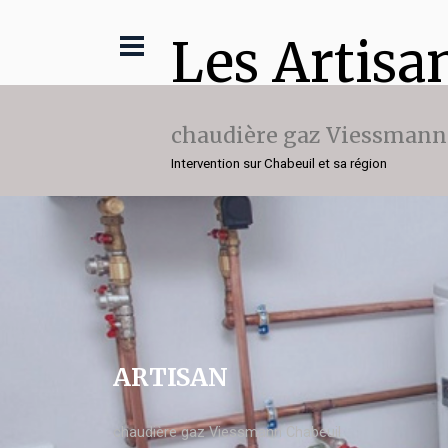
Les Artisa
chaudière gaz Viessmann
Intervention sur Chabeuil et sa région
ARTISAN
chaudière gaz Viessmann Chabeuil