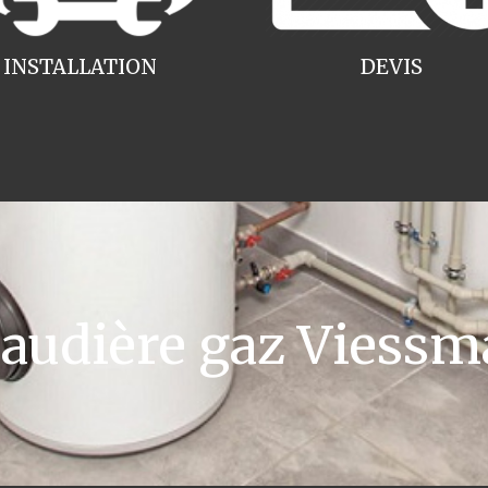
INSTALLATION
DEVIS
udière gaz Viessm