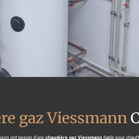
ère gaz Viessmann
C
maison ont besoin d'une
chaudière gaz Viessmann
fiable pour chauff