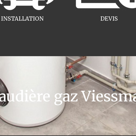
INSTALLATION
DEVIS
udière gaz Viessm