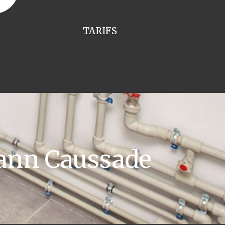
TARIFS
ann Caussade