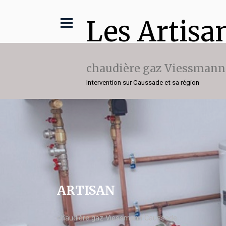
Les Artisa
chaudière gaz Viessmann
Intervention sur Caussade et sa région
ARTISAN
chaudière gaz Viessmann Caussade