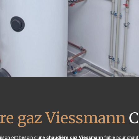
re gaz Viessmann
C
maison ont besoin d'une
chaudière gaz Viessmann
fiable pour chauf