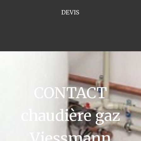
DEVIS
CONTACT
chaudière gaz
Viessmann