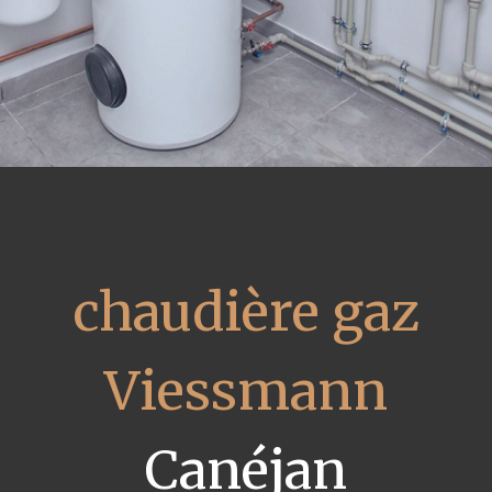
chaudière gaz
Viessmann
Canéjan