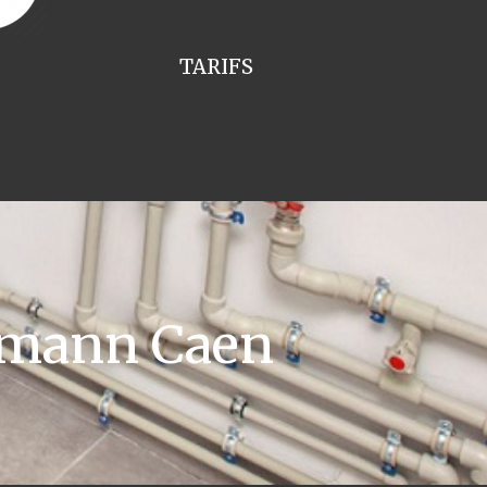
TARIFS
smann Caen