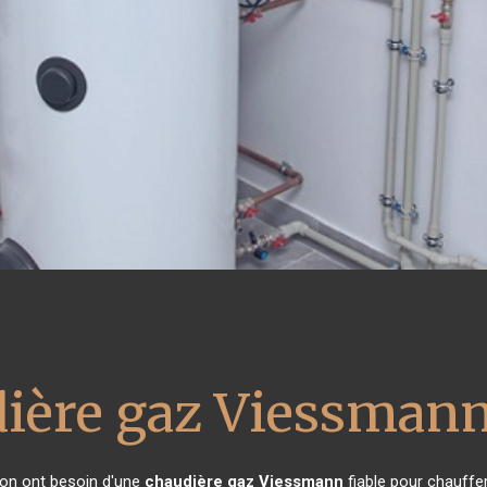
ière gaz Viessman
ison ont besoin d'une
chaudière gaz Viessmann
fiable pour chauffer