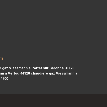
en
 gaz Viessmann à Portet sur Garonne 31120
nn à Vertou 44120
chaudière gaz Viessmann à
44700