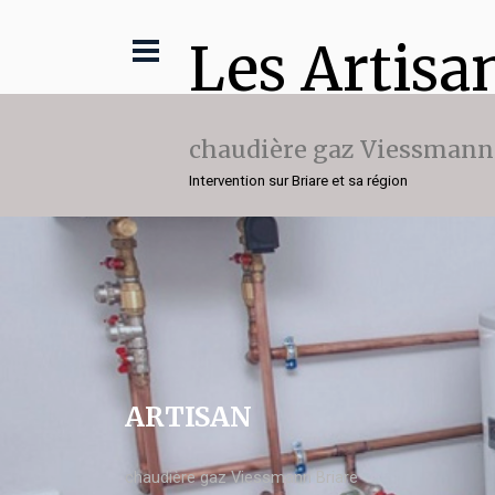
Les Artisa
chaudière gaz Viessmann
Intervention sur Briare et sa région
ARTISAN
chaudière gaz Viessmann Briare