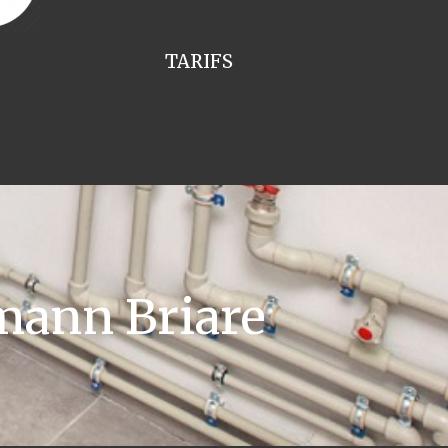
TARIFS
mann Briare