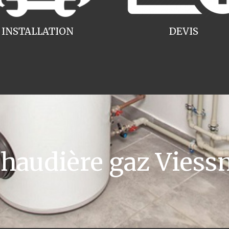
INSTALLATION
DEVIS
audière gaz Viess