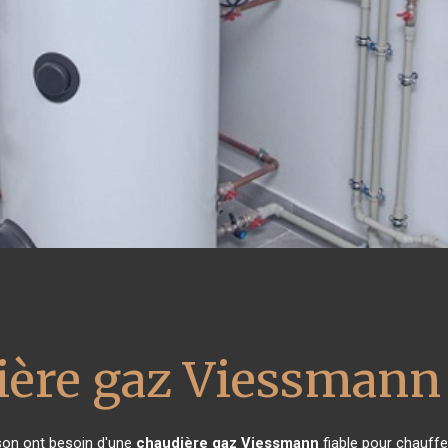
ière gaz Viessmann
ison ont besoin d'une
chaudière gaz Viessmann
fiable pour chauffer