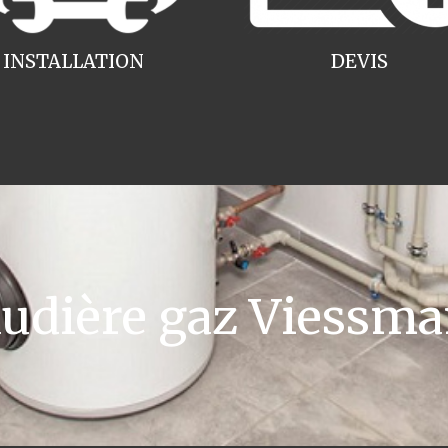
INSTALLATION
DEVIS
dière gaz Viessma