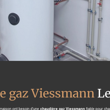
re gaz Viessmann
Le
e maison ont besoin d'une
chaudière gaz Viessmann
fiable pour cha