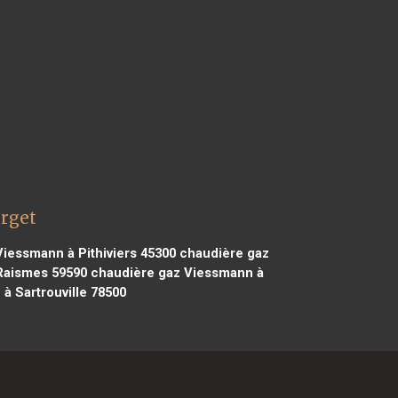
urget
iessmann à Pithiviers 45300
chaudière gaz
Raismes 59590
chaudière gaz Viessmann à
 Sartrouville 78500