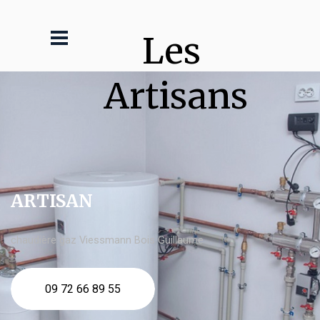
Les 
Artisans
ARTISAN
chaudière gaz Viessmann Bois Guillaume
09 72 66 89 55