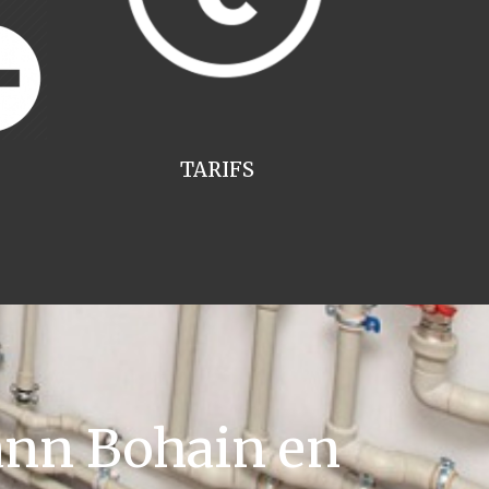
TARIFS
nn Bohain en