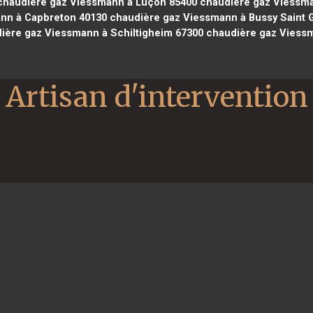
haudière gaz Viessmann à Luçon 85400
chaudière gaz Viessma
nn à Capbreton 40130
chaudière gaz Viessmann à Bussy Saint 
ière gaz Viessmann à Schiltigheim 67300
chaudière gaz Viess
Artisan d'intervention