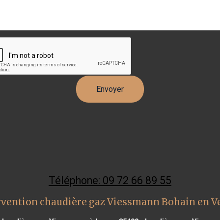
Téléphone: 09 72 66 89 55
rvention chaudière gaz Viessmann Bohain en 