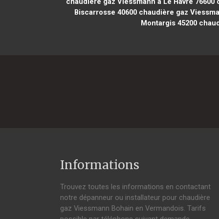
chaudière gaz Viessmann à Le Havre 76600
c
Biscarrosse 40600
chaudière gaz Viessma
Montargis 45200
chaud
Informations
Trouvez toutes les informations en contactant
notre dépanneur ou installateur pour chaudière
gaz Viessmann Bohain en Vermandois. Tarifs
possible par téléphone suivant demande,