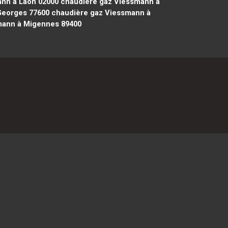
nn à Laon 02000
chaudière gaz Viessmann à
Georges 77600
chaudière gaz Viessmann à
mann à Migennes 89400