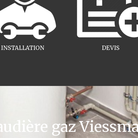
INSTALLATION
DEVIS
udière gaz Viessma