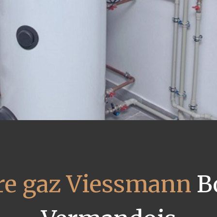
re gaz Viessmann
B