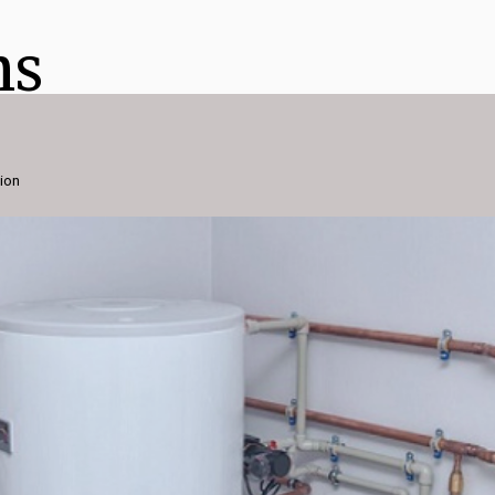
ns
gion