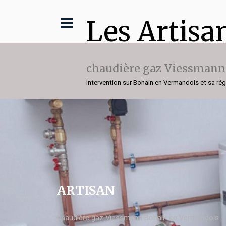
Les Artisa
chaudière gaz Viessmann
Intervention sur Bohain en Vermandois et sa ré
ARTISAN
chaudière gaz Viessmann Bohain en Vermandois