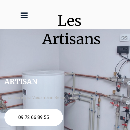
Les 
Artisans
ARTISAN
chaudière gaz Viessmann Beauchamp
09 72 66 89 55