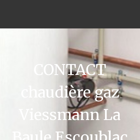
CONTACT
chaudière gaz
Viessmann La
Baule Escoublac