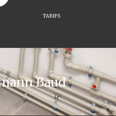
TARIFS
smann Baud