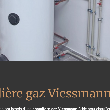
ière gaz Viessman
ison ont besoin d'une
chaudière gaz Viessmann
fiable pour chauffer