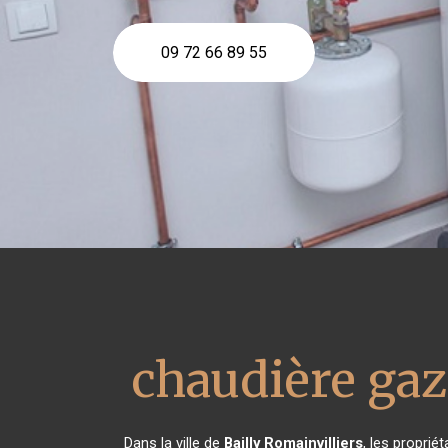
09 72 66 89 55
chaudière ga
Dans la ville de
Bailly Romainvilliers
, les propri