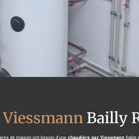
z Viessmann
Bailly 
étaires de maison ont besoin d'une
chaudière gaz Viessmann
fiable 