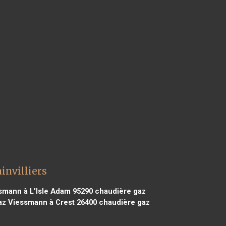
invilliers
smann à L'Isle Adam 95290
chaudière gaz
z Viessmann à Crest 26400
chaudière gaz