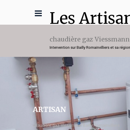
Les Artisa
chaudière gaz Viessmann
Intervention sur Bailly Romainvilliers et sa régio
ARTISAN
chaudière gaz Viessmann Bailly Romainvilliers