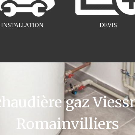
INSTALLATION
DEVIS
audière gaz Viess
Romainvilliers