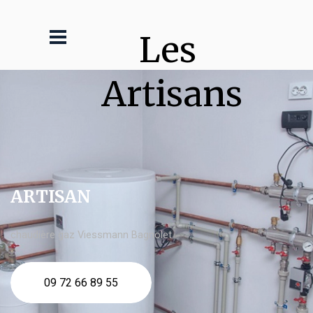
Les 
Artisans
ARTISAN
chaudière gaz Viessmann Bagnolet
09 72 66 89 55