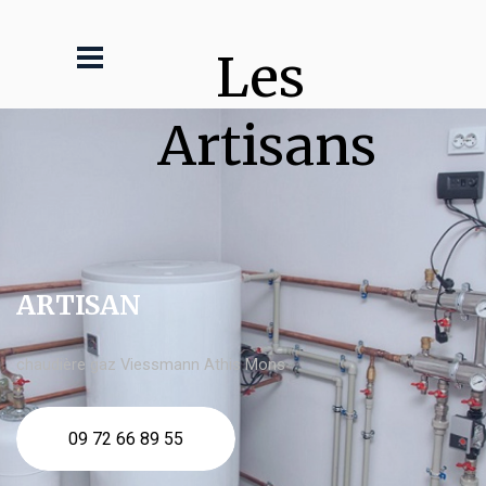
Les 
Artisans
ARTISAN
chaudière gaz Viessmann Athis Mons
09 72 66 89 55