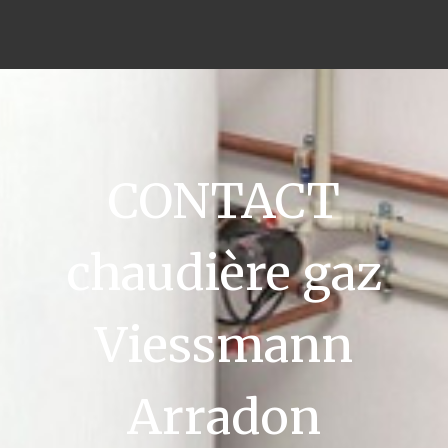
CONTACT
chaudière gaz
Viessmann
Arradon