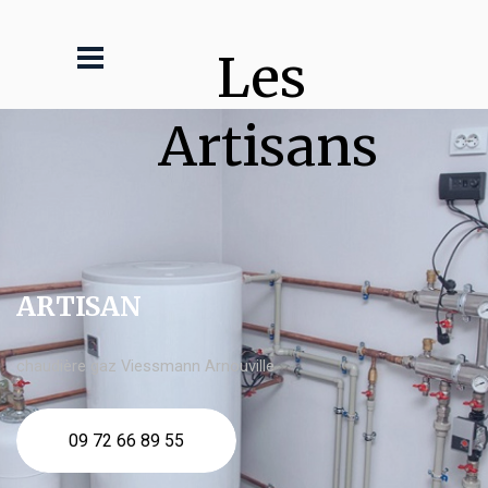
Les 
Artisans
ARTISAN
chaudière gaz Viessmann Arnouville
09 72 66 89 55