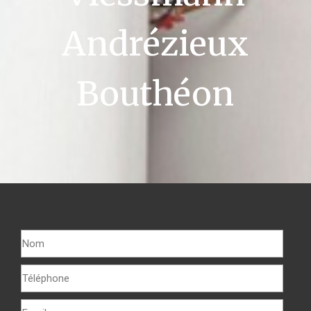
Andrézieux
Bouthéon