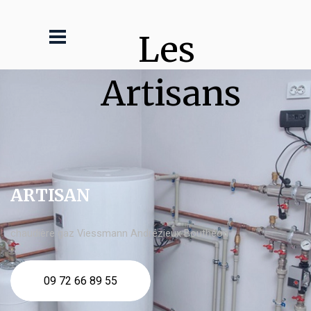
Les 
Artisans
ARTISAN
chaudière gaz Viessmann Andrézieux Bouthéon
09 72 66 89 55