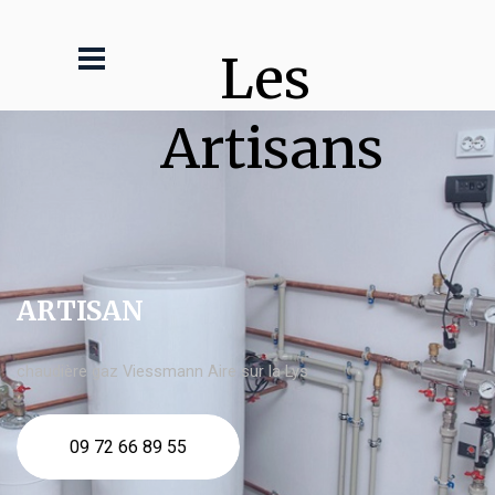
Les 
Artisans
ARTISAN
chaudière gaz Viessmann Aire sur la Lys
09 72 66 89 55