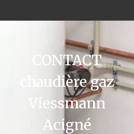
CONTACT
chaudière gaz
Viessmann
Acigné