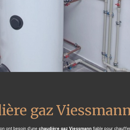
ière gaz Viessman
ison ont besoin d'une
chaudière gaz Viessmann
fiable pour chauffer