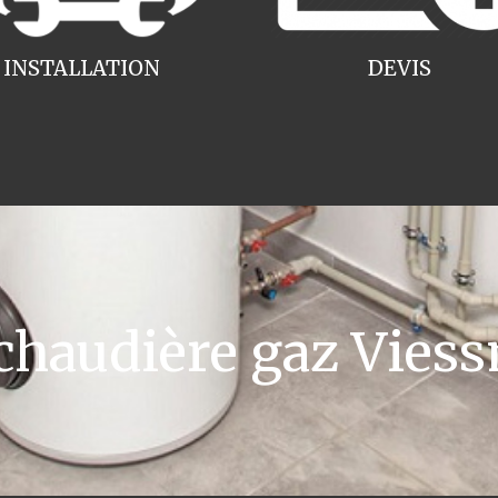
INSTALLATION
DEVIS
haudière gaz Viess