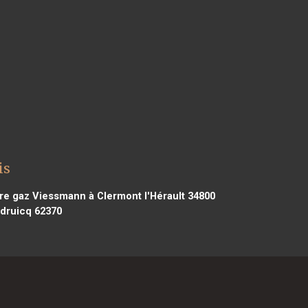
is
e gaz Viessmann à Clermont l'Hérault 34800
druicq 62370